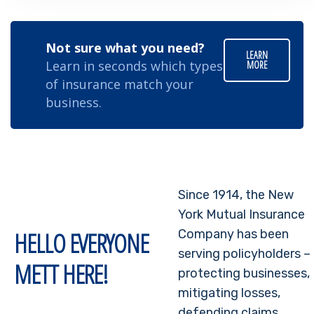
Not sure what you need?
LEARN
Learn in seconds which types
MORE
of insurance match your
business.
Since 1914, the New
York Mutual Insurance
HELLO EVERYONE
Company has been
serving policyholders –
METT HERE!
protecting businesses,
mitigating losses,
defending claims.